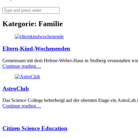
Search
Kategorie:
Familie
Eltern-Kind-Wochenenden
Gemeinsam mit dem Helene-Weber-Haus in Stolberg veranstalten wi
“Eltern-
Continue reading
…
Kind-
Wochenenden”
AstroClub
Das Science College beherbergt auf der obersten Etage ein AstroLa
“AstroClub”
Continue reading
…
Citizen Science Education