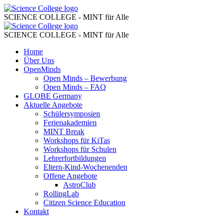
Familie
Science
College
SCIENCE COLLEGE - MINT für Alle
–
Familie
Science
Science
College
SCIENCE COLLEGE - MINT für Alle
–
College
Skip
Home
Science
to
Über Uns
College
content
OpenMinds
Open Minds – Bewerbung
Open Minds – FAQ
GLOBE Germany
Aktuelle Angebote
Schülersymposien
Ferienakademien
MINT Break
Workshops für KiTas
Workshops für Schulen
Lehrerfortbildungen
Eltern-Kind-Wochenenden
Offene Angebote
AstroClub
RollingLab
Citizen Science Education
Kontakt