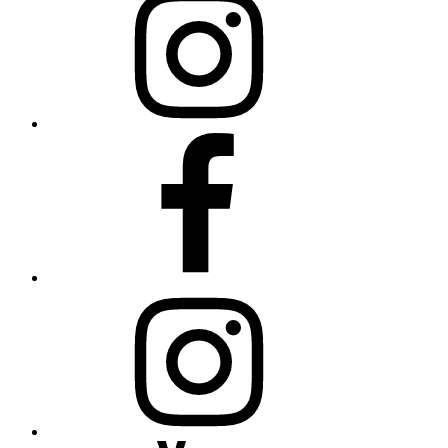
College
auf
Instagram
Science
College
auf
Facebook
Open
Minds
auf
Instagram