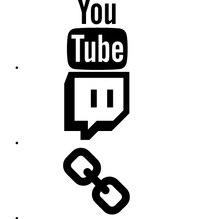
Science
College
auf
Youtube
Science
College
auf
Twitch
Science
College
auf
Wikipedia