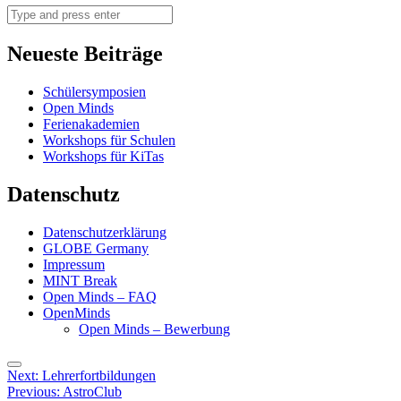
Search
Neueste Beiträge
Schülersymposien
Open Minds
Ferienakademien
Workshops für Schulen
Workshops für KiTas
Datenschutz
Datenschutzerklärung
GLOBE Germany
Impressum
MINT Break
Open Minds – FAQ
OpenMinds
Open Minds – Bewerbung
Menu
Post
Next:
Lehrerfortbildungen
Previous:
AstroClub
navigation