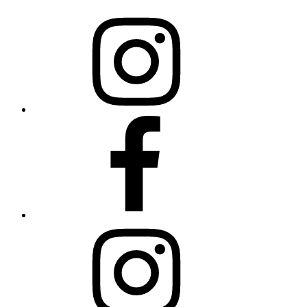
Science
College
auf
Instagram
Science
College
auf
Facebook
Open
Minds
auf
Instagram