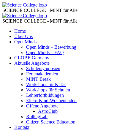
Eltern-
Science
College
SCIENCE COLLEGE - MINT für Alle
Kind-
Eltern-
Science
Wochenenden
College
SCIENCE COLLEGE - MINT für Alle
Kind-
–
Skip
Home
Wochenenden
to
Über Uns
Science
–
content
OpenMinds
College
Open Minds – Bewerbung
Science
Open Minds – FAQ
College
GLOBE Germany
Aktuelle Angebote
Schülersymposien
Ferienakademien
MINT Break
Workshops für KiTas
Workshops für Schulen
Lehrerfortbildungen
Eltern-Kind-Wochenenden
Offene Angebote
AstroClub
RollingLab
Citizen Science Education
Kontakt