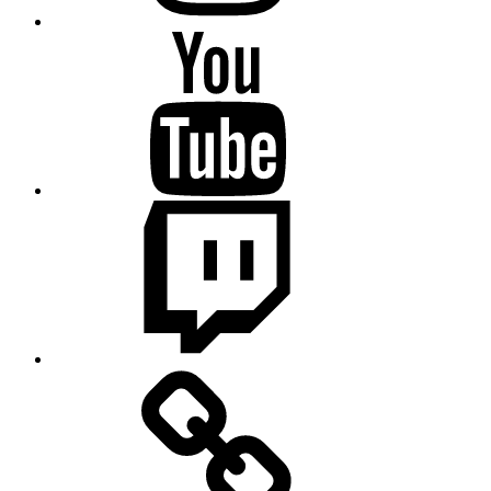
Science
College
auf
Youtube
Science
College
auf
Twitch
Science
College
auf
Wikipedia