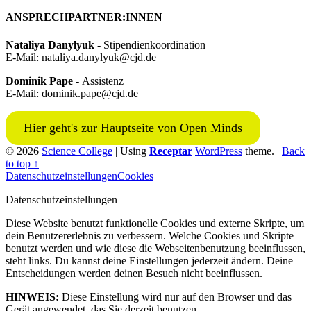
ANSPRECHPARTNER:INNEN
Nataliya Danylyuk -
Stipendienkoordination
E-Mail: nataliya.danylyuk@cjd.de
Dominik Pape -
Assistenz
E-Mail: dominik.pape@cjd.de
Hier geht's zur Hauptseite von Open Minds
© 2026
Science College
|
Using
Receptar
WordPress
theme.
|
Back
to top ↑
Datenschutzeinstellungen
Cookies
Datenschutzeinstellungen
Diese Website benutzt funktionelle Cookies und externe Skripte, um
dein Benutzererlebnis zu verbessern. Welche Cookies und Skripte
benutzt werden und wie diese die Webseitenbenutzung beeinflussen,
steht links. Du kannst deine Einstellungen jederzeit ändern. Deine
Entscheidungen werden deinen Besuch nicht beeinflussen.
HINWEIS:
Diese Einstellung wird nur auf den Browser und das
Gerät angewendet, das Sie derzeit benutzen.