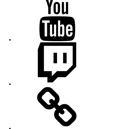
Science
College
auf
Youtube
Science
College
auf
Twitch
Science
College
auf
Wikipedia