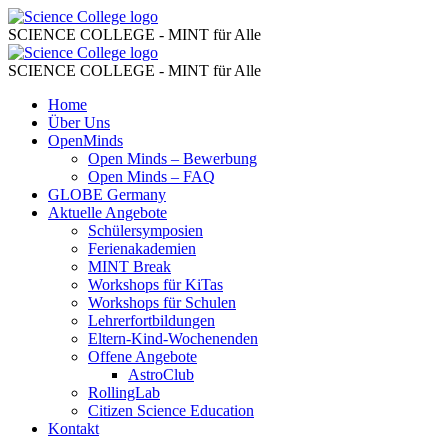
Open
Science
College
SCIENCE COLLEGE - MINT für Alle
Minds
Open
Science
–
College
SCIENCE COLLEGE - MINT für Alle
Minds
FAQ
Skip
Home
–
to
Über Uns
–
FAQ
content
OpenMinds
Science
Open Minds – Bewerbung
–
Open Minds – FAQ
College
Science
GLOBE Germany
Aktuelle Angebote
College
Schülersymposien
Ferienakademien
MINT Break
Workshops für KiTas
Workshops für Schulen
Lehrerfortbildungen
Eltern-Kind-Wochenenden
Offene Angebote
AstroClub
RollingLab
Citizen Science Education
Kontakt