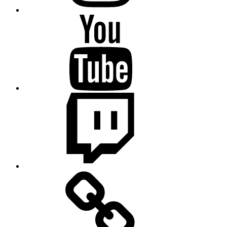
Science
College
auf
Youtube
Science
College
auf
Twitch
Science
College
auf
Wikipedia