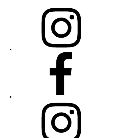
Science
College
auf
Instagram
Science
College
auf
Facebook
Open
Minds
auf
Instagram