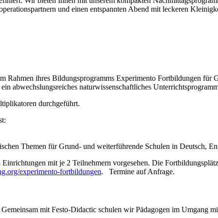
eu definiert. Wir bieten Ihnen mit unserem kompakten Nachmittagsprogra
perationspartnern und einen entspannten Abend mit leckeren Kleinigke
ge im Rahmen ihres Bildungsprogramms Experimento Fortbildungen für
n abwechslungsreiches naturwissenschaftliches Unterrichtsprogramm 
iplikatoren durchgeführt.
t:
chnischen Themen für Grund- und weiterführende Schulen in Deutsch, E
Einrichtungen mit je 2 Teilnehmern vorgesehen. Die Fortbildungsplät
g.org/experimento-fortbildungen
. Termine auf Anfrage.
. Gemeinsam mit Festo-Didactic schulen wir Pädagogen im Umgang m