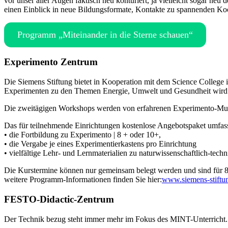
vor unser aller Augen faktisch neu konturiert, ja vielleicht sogar n
einen Einblick in neue Bildungsformate, Kontakte zu spannenden Koo
Programm „Miteinander in die Sterne schauen“
Experimento Zentrum
Die Siemens Stiftung bietet in Kooperation mit dem Science Colle
Experimenten zu den Themen Energie, Umwelt und Gesundheit wird ei
Die zweitägigen Workshops werden von erfahrenen Experimento-Mult
Das für teilnehmende Einrichtungen kostenlose Angebotspaket umfass
• die Fortbildung zu Experimento | 8 + oder 10+,
• die Vergabe je eines Experimentierkastens pro Einrichtung
• vielfältige Lehr- und Lernmaterialien zu naturwissenschaftlich-te
Die Kurstermine können nur gemeinsam belegt werden und sind für 8 
weitere Programm-Informationen finden Sie hier:
www.siemens-stiftun
FESTO-Didactic-Zentrum
Der Technik bezug steht immer mehr im Fokus des MINT-Unterricht