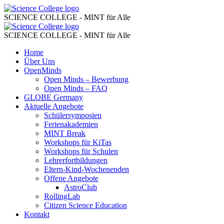
Lehrerfortbildungen
Science
College
SCIENCE COLLEGE - MINT für Alle
–
Lehrerfortbildungen
Science
Science
College
SCIENCE COLLEGE - MINT für Alle
–
College
Skip
Home
Science
to
Über Uns
College
content
OpenMinds
Open Minds – Bewerbung
Open Minds – FAQ
GLOBE Germany
Aktuelle Angebote
Schülersymposien
Ferienakademien
MINT Break
Workshops für KiTas
Workshops für Schulen
Lehrerfortbildungen
Eltern-Kind-Wochenenden
Offene Angebote
AstroClub
RollingLab
Citizen Science Education
Kontakt