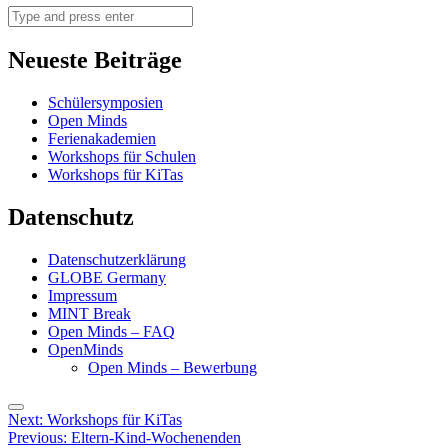
Search
Neueste Beiträge
Schülersymposien
Open Minds
Ferienakademien
Workshops für Schulen
Workshops für KiTas
Datenschutz
Datenschutzerklärung
GLOBE Germany
Impressum
MINT Break
Open Minds – FAQ
OpenMinds
Open Minds – Bewerbung
Menu
Post
Next:
Workshops für KiTas
Previous:
Eltern-Kind-Wochenenden
navigation